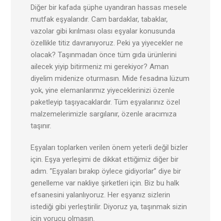
Diğer bir kafada şüphe uyandıran hassas mesele
mutfak eşyalarıdır. Cam bardaklar, tabaklar,
vazolar gibi kırılması olası eşyalar konusunda
özellikle titiz davranıyoruz. Peki ya yiyecekler ne
olacak? Taşınmadan önce tüm gıda ürünlerini
ailecek yiyip bitirmeniz mi gerekiyor? Aman
diyelim midenize oturmasın. Mide fesadına lüzum
yok, yine elemanlarımız yiyeceklerinizi özenle
paketleyip taşıyacaklardır. Tüm eşyalarınız özel
malzemelerimizle sargılanır, özenle aracımıza
taşınır.
Eşyaları toplarken verilen önem yeterli değil bizler
için. Eşya yerleşimi de dikkat ettiğimiz diğer bir
adım. ”Eşyaları bırakıp öylece gidiyorlar” diye bir
genelleme var nakliye şirketleri için. Biz bu halk
efsanesini yalanlıyoruz. Her eşyanız sizlerin
istediği gibi yerleştirilir. Diyoruz ya, taşınmak sizin
için yorucu olmasın.