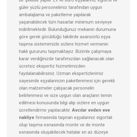
bir şekilde yapılır. Ev ve büro eşyalarınız eğitimli ve
güler yüzlü personelimiz tarafından uygun
ambalajlama ve paketleme yapılarak
yaşanabilecek tüm hasarlar minimum seviyeye
indirilmektedir. Bulunduğunuz mekanın durumuna
göre gerek görüldüğü takdirde asansörlü eşya
taşıma sistemimizle sizlere hizmet vermenin
haklı gururunu taşımaktayız. Bizimle çalışmaya
karar verdiğinizde tarafımızdan sağlanacak olan
ücretsiz ekspertiz hizmetimizden
faydalanabilirsiniz. Uzman ekspertizlerimiz
sayesinde eşyalarınızın paketlenmesi için gerekli
olan malzemeler çalışacak personelin
belirlenmesi ve size uygun olan araçların temin
edilmesi konusunda bilgi alıp sizlere en uygun
ücretlendirme yapılacaktır.
Avcılar evden eve
nakliye
firmasında taşınan eşyalarınız sigortalı
olup taşıma esnasında monte ve de monte
esnasında oluşabilecek hatalar en az düzeye