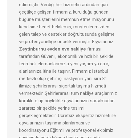
edinmiştir. Verdiği her hizmetin ardından gün
geçtikçe gelişen firmamız, kurulduğu günden
bugüne müşterilerini memnun etme misyonunu
kendisine hedef belirlemiş, müşterilerimizden
gelen talep ve destekler doğrultusunda gelişime
ve profesyonelliğe öncelik vermiştir. Eşyalarınız
Zeytinburnu evden eve nakliye
firması
tarafından Güvenli, ekonomik ve hızlı bir şekilde
tecrübeli elemanlarımızla yeni yaşam ya da iş
alanlarınıza itina ile taşınır. Firmamız İstanbul
merkezli olup şehir içi nakliyenin yanı sıra 81
ilimize şehirlerarası sigortalı taşıma hizmeti
vermektedir. Şehirlerarası tüm nakliye araçlarımız
körüklü olup böylelikle eşyalarınızın sarsılmadan
zararsız bir şekilde yerine teslimi
gerçekleşmektedir. Ücretsiz ekspertiz hizmeti ile
eşyalarınızın taşınma planlaması ve
koordinasyonu Eğitimli ve profesyonel ekibimiz
sayesinde gerektiğinde beyaz eşya yada