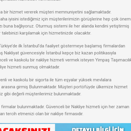
ında bir hizmet vererek müşteri memnuniyetini sağlamaktadır.
 iyisini istediğimiz için müşterilerimizin görüşlerine hep çok önem
ızı buna bağlıyoruz. Oturmuş sistemi ile her alanda kendini yetiştirmiş
talebinizi karşılamak için hizmetinizde olacaktır.
 Türkiye’de ilk İstanbul’da faaliyet göstermeye başlamış firmalardan
ş Nakliyat güvencesiyle İstanbul kepçe biz kazan politikasıyla
nceli ve kaskolu bir nakliye hizmeti vermek isteyen Yimpaş Taşımacılı
nakliye hizmeti sunmuş olmaktadır.
venli ve kaskolu bir sigorta ile tüm eşyalar yüksek mevlalara
eri arasına girmiş Bulunmaktadır. Müşteri portöfüyde ülkemize hizmet
iz gibi değerli müşterilerimiz bulunmaktadır.
p firmalar bulunmaktadır. Güvenceli bir Nakliye hizmeti için her zaman
arı tercih etmenizi olan bir nakliye firmasıdır.