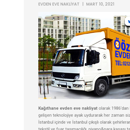
EVDEN EVE NAKLIYAT
MART 10, 2021
Kağıthane evden eve nakliyat
olarak 1986’dan 
gelişen teknolojiye ayak uydurarak her zaman siz 
İstanbul içinde ve İstanbul çıkışlı olarak şehirlerar
tekstil ve fuar taşımacılığı, piyano&para kasası t