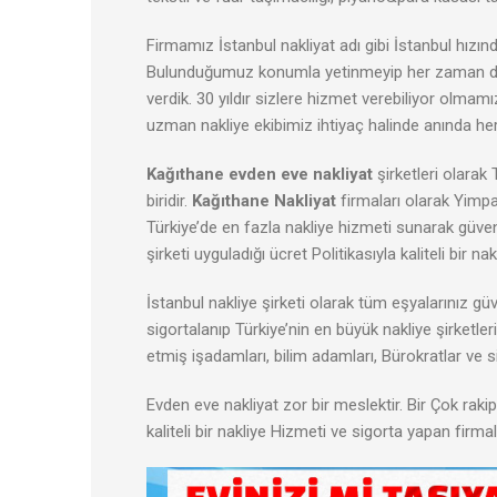
Firmamız İstanbul nakliyat adı gibi İstanbul hız
Bulunduğumuz konumla yetinmeyip her zaman daha
verdik. 30 yıldır sizlere hizmet verebiliyor olmam
uzman nakliye ekibimiz ihtiyaç halinde anında her 
Kağıthane
evden
eve
nakliyat
şirketleri olarak
biridir.
Kağıthane Nakliyat
firmaları olarak Yimpa
Türkiye’de en fazla nakliye hizmeti sunarak güve
şirketi uyguladığı ücret Politikasıyla kaliteli bir 
İstanbul nakliye şirketi olarak tüm eşyalarınız gü
sigortalanıp Türkiye’nin en büyük nakliye şirketl
etmiş işadamları, bilim adamları, Bürokratlar ve s
Evden eve nakliyat zor bir meslektir. Bir Çok raki
kaliteli bir nakliye Hizmeti ve sigorta yapan firmal