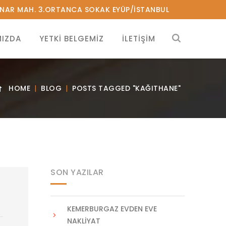
PINAR MAH. 3.ORTANCA SOKAK EYÜP/ISTANBUL
MIZDA
YETKI BELGEMIZ
İLETIŞIM
HOME
BLOG
POSTS TAGGED "KAĞITHANE"
SON YAZILAR
KEMERBURGAZ EVDEN EVE
NAKLIYAT