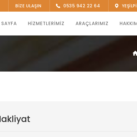
BIZE ULAŞIN
0535 942 22 64
YEŞIL
 SAYFA
HIZMETLERIMIZ
ARAÇLARIMIZ
HAKKI
akliyat